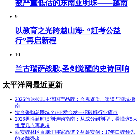
被严重低估的东南亚明珠——越南
9
以教育之光跨越山海· “赶考公益
行”再启新程
10
兰古瑞萨战歌,圣剑觉醒的史诗回响
太平洋网最近更新
2026他达拉非主流国产品牌：合规资质、渠道与避坑指
南
滑台采购总踩坑？iHF爱合发一招破解行业痛点
2026男性延时喷剂选购指南：从成分到剂型，看懂这5大
维度几点再思考
西安碑林区百脑汇哪家靠谱？益鑫安创：17年口碑领先
的老牌强者