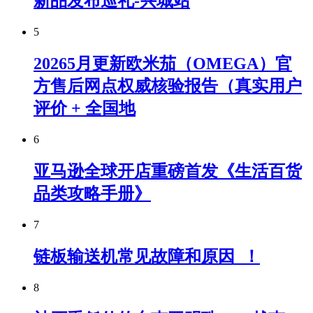
新品发布巡礼-兴城站
5
20265月更新欧米茄（OMEGA）官
方售后网点权威核验报告（真实用户
评价 + 全国地
6
亚马逊全球开店重磅首发《生活百货
品类攻略手册》
7
链板输送机常见故障和原因_！
8